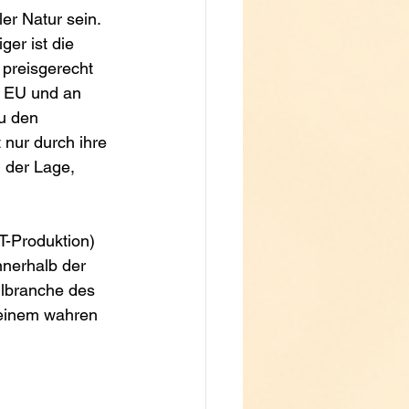
er Natur sein. 
ger ist die 
 preisgerecht 
r EU und an 
u den 
nur durch ihre 
 der Lage, 
T-Produktion) 
nnerhalb der 
ilbranche des 
, einem wahren 