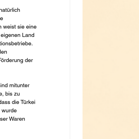
atürlich 
e 
 weist sie eine 
im eigenen Land 
ionsbetriebe. 
len 
Förderung der 
ind mitunter 
, bis zu 
dass die Türkei 
7 wurde 
eser Waren 