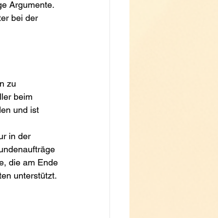
ige Argumente. 
er bei der 
n zu 
ller beim 
en und ist 
r in der 
Kundenaufträge 
e, die am Ende 
en unterstützt.