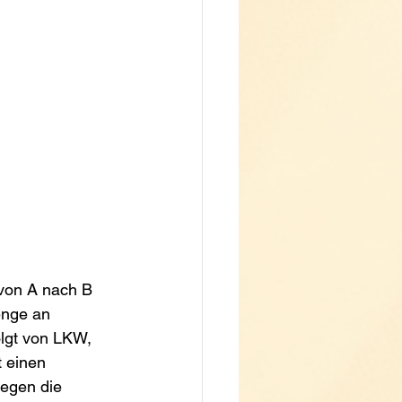
 von A nach B 
enge an 
olgt von LKW, 
 einen 
egen die  