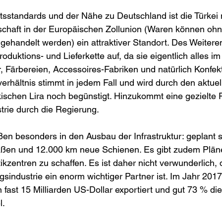
sstandards und der Nähe zu Deutschland ist die Türkei n
schaft in der Europäischen Zollunion (Waren können ohn
ehandelt werden) ein attraktiver Standort. Des Weiteren
Produktions- und Lieferkette auf, da sie eigentlich alles 
r, Färbereien, Accessoires-Fabriken und natürlich Konfekt
erhältnis stimmt in jedem Fall und wird durch den aktuel
ischen Lira noch begünstigt. Hinzukommt eine gezielte 
trie durch die Regierung. 
eßen besonders in den Ausbau der Infrastruktur: geplant s
ßen und 12.000 km neue Schienen. Es gibt zudem Pläne
kzentren zu schaffen. Es ist daher nicht verwunderlich, 
gsindustrie ein enorm wichtiger Partner ist. Im Jahr 201
 fast 15 Milliarden US-Dollar exportiert und gut 73 % di
l.