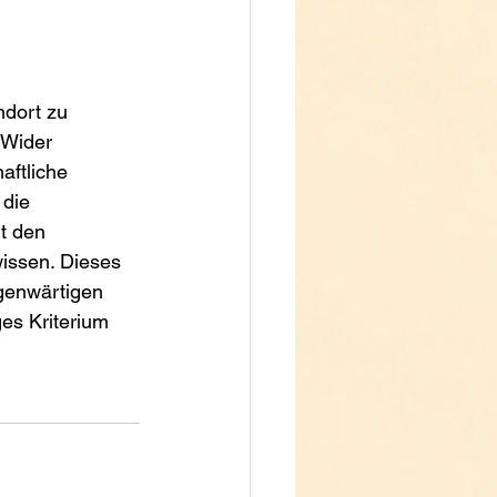
ndort zu 
 Wider 
aftliche 
die 
t den 
issen. Dieses 
genwärtigen 
es Kriterium 