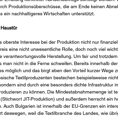
ch Produktionsüberschüsse, die am Ende keinen Abneh
 ein nachhaltigeres Wirtschaften unterstützt. 
 Haustür
 oberste Interesse bei der Produktion nicht nur finanziell
Preis eine nicht unwesentliche Rolle, doch noch viel wichti
e verantwortungsvolle Herstellung. Um fair und trotzdem
 man nicht in die Ferne schweifen. Bereits innerhalb de
es möglich und das birgt eben den Vorteil kurzer Wege z
ische Textilproduzenten bestechen beispielsweise nicht 
ondern sind durch eine besonders dichte Infrastruktur in
 produzieren zu können. Die Mindestabnahmemenge ist te
n (Stichwort JIT-Produktion) und außerdem herrscht ein h
. Auch Bulgarien ist innerhalb der EU-Grenzen ein inter
tzt deswegen, weil die Textilbranche des Landes, wie übr