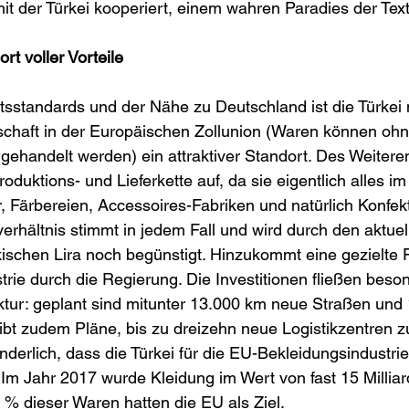
mit der Türkei kooperiert, einem wahren Paradies der Text
rt voller Vorteile
sstandards und der Nähe zu Deutschland ist die Türkei n
schaft in der Europäischen Zollunion (Waren können ohn
ehandelt werden) ein attraktiver Standort. Des Weiteren
Produktions- und Lieferkette auf, da sie eigentlich alles 
r, Färbereien, Accessoires-Fabriken und natürlich Konfekt
erhältnis stimmt in jedem Fall und wird durch den aktuel
ischen Lira noch begünstigt. Hinzukommt eine gezielte 
trie durch die Regierung. Die Investitionen fließen beso
ktur: geplant sind mitunter 13.000 km neue Straßen und
bt zudem Pläne, bis zu dreizehn neue Logistikzentren zu
underlich, dass die Türkei für die EU-Bekleidungsindustri
t. Im Jahr 2017 wurde Kleidung im Wert von fast 15 Millia
 % dieser Waren hatten die EU als Ziel. 