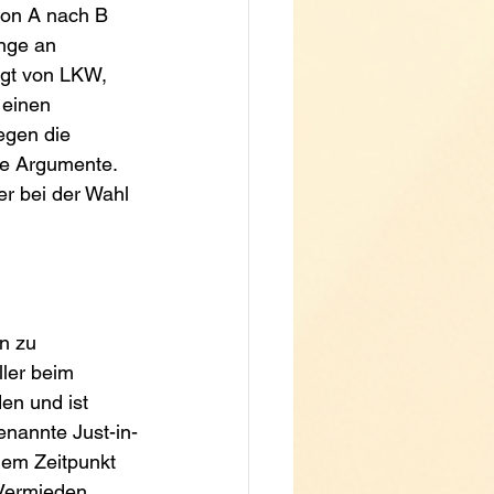
von A nach B 
nge an 
lgt von LKW, 
 einen 
egen die 
ge Argumente. 
r bei der Wahl 
n zu 
ller beim 
en und ist 
enannte Just-in-
dem Zeitpunkt 
 Vermieden 