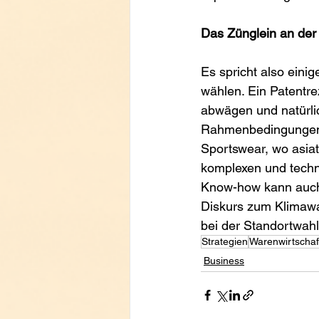
Das Zünglein an de
Es spricht also eini
wählen. Ein Patentre
abwägen und natürlic
Rahmenbedingungen i
Sportswear, wo asiat
komplexen und techn
Know-how kann auch T
Diskurs zum Klimawan
bei der Standortwahl
Strategien
Warenwirtschaf
Business