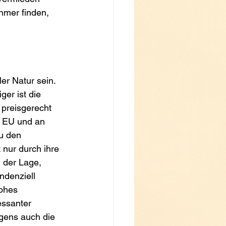
mer finden, 
er Natur sein. 
ger ist die 
 preisgerecht 
r EU und an 
u den 
nur durch ihre 
 der Lage, 
ndenziell 
ohes 
essanter 
igens auch die 