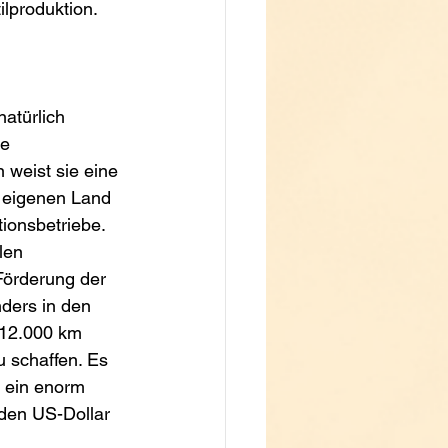
ilproduktion. 
atürlich 
e 
 weist sie eine 
im eigenen Land 
ionsbetriebe. 
len 
Förderung der 
nders in den 
 12.000 km 
 schaffen. Es 
e ein enorm 
rden US-Dollar 