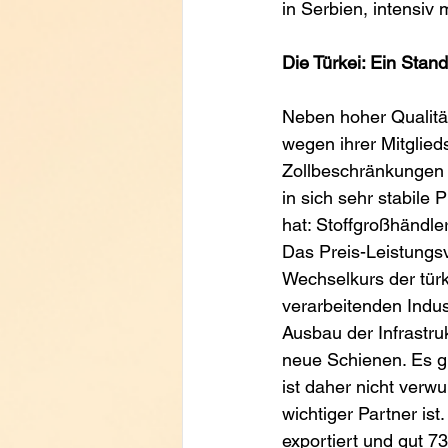
in Serbien, intensiv 
Die Türkei: Ein Stando
Neben hoher Qualität
wegen ihrer Mitglied
Zollbeschränkungen g
in sich sehr stabile 
hat: Stoffgroßhändle
Das Preis-Leistungsv
Wechselkurs der türk
verarbeitenden Indus
Ausbau der Infrastru
neue Schienen. Es gi
ist daher nicht verw
wichtiger Partner is
exportiert und gut 73