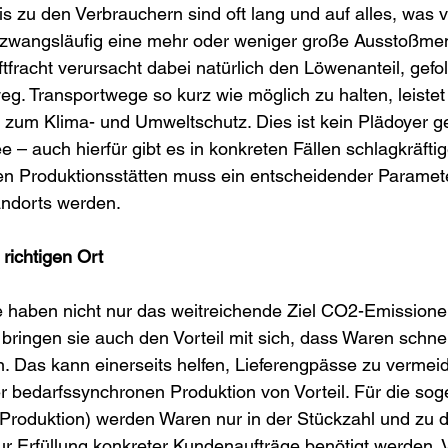
s zu den Verbrauchern sind oft lang und auf alles, was 
zwangsläufig eine mehr oder weniger große Ausstoßme
ftfracht verursacht dabei natürlich den Löwenanteil, gefo
. Transportwege so kurz wie möglich zu halten, leistet
 zum Klima- und Umweltschutz. Dies ist kein Plädoyer g
e – auch hierfür gibt es in konkreten Fällen schlagkräfti
en Produktionsstätten muss ein entscheidender Paramete
andorts werden. 
 richtigen Ort
 haben nicht nur das weitreichende Ziel CO2-Emissione
 bringen sie auch den Vorteil mit sich, dass Waren schne
 Das kann einerseits helfen, Lieferengpässe zu vermeid
er bedarfssynchronen Produktion von Vorteil. Für die sog
-Produktion) werden Waren nur in der Stückzahl und zu 
 zur Erfüllung konkreter Kundenaufträge benötigt werden.