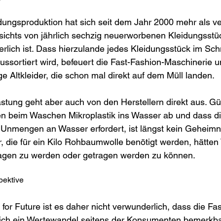
dungsproduktion hat sich seit dem Jahr 2000 mehr als ve
sichts von jährlich sechzig neuerworbenen Kleidungsstü
rlich ist. Dass hierzulande jedes Kleidungsstück im Schn
ssortiert wird, befeuert die Fast-Fashion-Maschinerie u
Altkleider, die schon mal direkt auf dem Müll landen. 
stung geht aber auch von den Herstellern direkt aus. Gü
en beim Waschen Mikroplastik ins Wasser ab und dass di
Unmengen an Wasser erfordert, ist längst kein Geheimni
, die für ein Kilo Rohbaumwolle benötigt werden, hätten 
tragen zu werden oder getragen werden zu können. 
pektive
 for Future ist es daher nicht verwunderlich, dass die Fas
 sich ein Wertewandel seitens der Konsumenten bemerkba