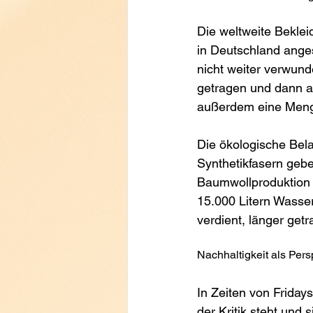
Die weltweite Beklei
in Deutschland ange
nicht weiter verwunde
getragen und dann au
außerdem eine Menge 
Die ökologische Bela
Synthetikfasern geb
Baumwollproduktion 
15.000 Litern Wasser
verdient, länger ge
Nachhaltigkeit als Pers
In Zeiten von Fridays
der Kritik steht und