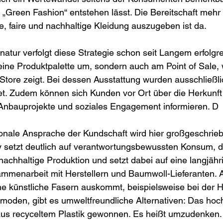
„Green Fashion“ entstehen lässt. Die Bereitschaft mehr 
ge, faire und nachhaltige Kleidung auszugeben ist da. 
tur verfolgt diese Strategie schon seit Langem erfolgre
seine Produktpalette um, sondern auch am Point of Sale, 
Store zeigt. Bei dessen Ausstattung wurden ausschließli
et. Zudem können sich Kunden vor Ort über die Herkunft
nbauprojekte und soziales Engagement informieren. D
tionale Ansprache der Kundschaft wird hier großgeschrie
setzt deutlich auf verantwortungsbewussten Konsum, def
nachhaltige Produktion und setzt dabei auf eine langjähri
ammenarbeit mit Herstellern und Baumwoll-Lieferanten. 
e künstliche Fasern auskommt, beispielsweise bei der H
oden, gibt es umweltfreundliche Alternativen: Das hoc
aus recyceltem Plastik gewonnen. Es heißt umzudenken