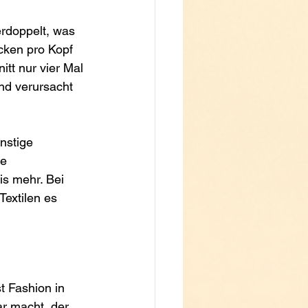
rdoppelt, was 
cken pro Kopf 
itt nur vier Mal 
nd verursacht 
nstige 
e 
s mehr. Bei 
Textilen es 
t Fashion in 
r macht, der 