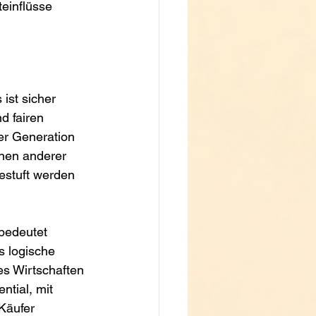
einflüsse 
ist sicher 
d fairen 
er Generation 
nen anderer 
estuft werden 
bedeutet 
s logische 
s Wirtschaften 
ntial, mit 
Käufer 