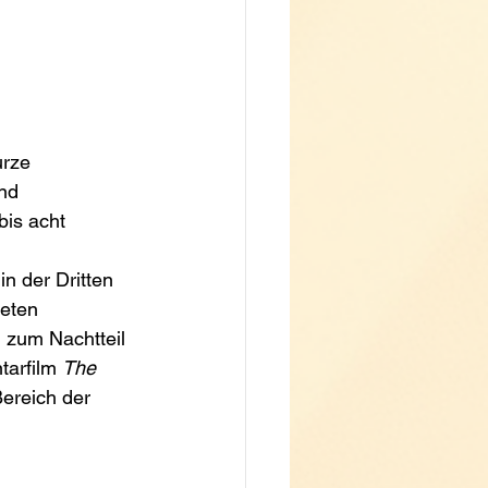
urze 
nd 
bis acht 
n der Dritten 
eten 
 zum Nachtteil 
arfilm 
The 
ereich der 