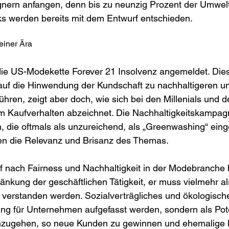
gnern anfangen, denn bis zu neunzig Prozent der Umwelt
s werden bereits mit dem Entwurf entschieden. 
iner Ära
ie US-Modekette Forever 21 Insolvenz angemeldet. Dies 
 auf die Hinwendung der Kundschaft zu nachhaltigeren un
hren, zeigt aber doch, wie sich bei den Millenials und d
 Kaufverhalten abzeichnet. Die Nachhaltigkeitskampag
 die oftmals als unzureichend, als „Greenwashing“ eing
en die Relevanz und Brisanz des Themas. 
nach Fairness und Nachhaltigkeit in der Modebranche 
änkung der geschäftlichen Tätigkeit, er muss vielmehr al
verstanden werden. Sozialverträgliches und ökologische
tung für Unternehmen aufgefasst werden, sondern als Pote
nzugehen, so neue Kunden zu gewinnen und ehemalige 