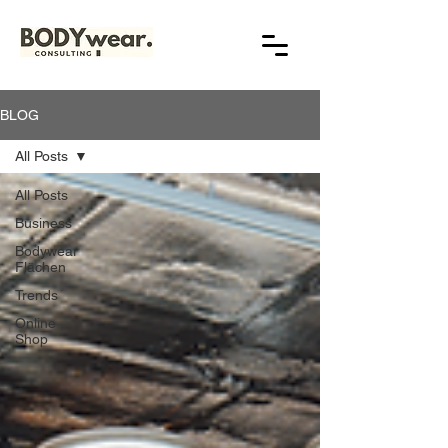
BLOG
All Posts
All Posts
Business
Bodywear
Flächen
Trends
Online
Shop