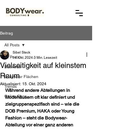
Beitrag
All Posts
Sibel Steck
All Posts
14. Okt. 2024
3 Min. Lesezeit
Vielseitigkeit auf kleinstem
Business
Raum
Bodywear Flächen
Aktualisiert:
15. Okt. 2024
Trends
Während andere Abteilungen in 
Online Shop
Modehäusern oft klar definiert und 
zielgruppenspezifisch sind – wie die 
DOB Premium, HAKA oder Young 
Fashion – steht die Bodywear-
Abteilung vor einer ganz anderen 